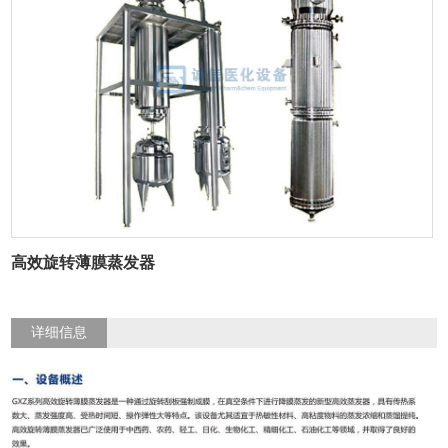
高效旋转薄膜蒸发器
详细信息