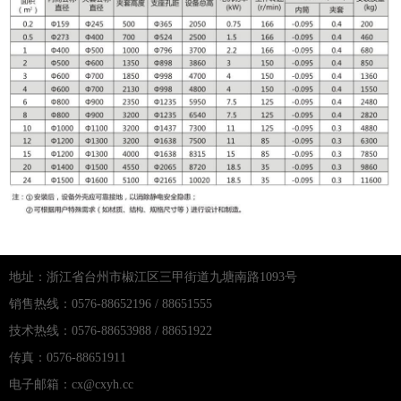
地址：浙江省台州市椒江区三甲街道九塘南路1093号
销售热线：0576-88652196 / 88651555
技术热线：0576-88653988 / 88651922
传真：0576-88651911
电子邮箱：cx@cxyh.cc